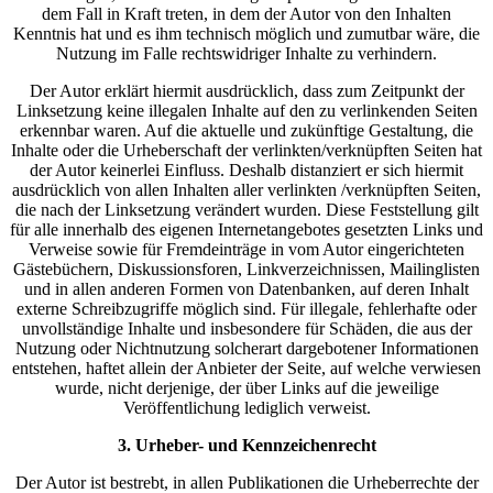
dem Fall in Kraft treten, in dem der Autor von den Inhalten
Kenntnis hat und es ihm technisch möglich und zumutbar wäre, die
Nutzung im Falle rechtswidriger Inhalte zu verhindern.
Der Autor erklärt hiermit ausdrücklich, dass zum Zeitpunkt der
Linksetzung keine illegalen Inhalte auf den zu verlinkenden Seiten
erkennbar waren. Auf die aktuelle und zukünftige Gestaltung, die
Inhalte oder die Urheberschaft der verlinkten/verknüpften Seiten hat
der Autor keinerlei Einfluss. Deshalb distanziert er sich hiermit
ausdrücklich von allen Inhalten aller verlinkten /verknüpften Seiten,
die nach der Linksetzung verändert wurden. Diese Feststellung gilt
für alle innerhalb des eigenen Internetangebotes gesetzten Links und
Verweise sowie für Fremdeinträge in vom Autor eingerichteten
Gästebüchern, Diskussionsforen, Linkverzeichnissen, Mailinglisten
und in allen anderen Formen von Datenbanken, auf deren Inhalt
externe Schreibzugriffe möglich sind. Für illegale, fehlerhafte oder
unvollständige Inhalte und insbesondere für Schäden, die aus der
Nutzung oder Nichtnutzung solcherart dargebotener Informationen
entstehen, haftet allein der Anbieter der Seite, auf welche verwiesen
wurde, nicht derjenige, der über Links auf die jeweilige
Veröffentlichung lediglich verweist.
3. Urheber- und Kennzeichenrecht
Der Autor ist bestrebt, in allen Publikationen die Urheberrechte der