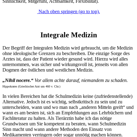
Sinnlichkeit, Mitgefühl, Achtsamkeit, Flexibilität).
Nach oben springen (go to top).
Integrale Medizin
Der Begriff der Integralen Medizin wird gebraucht, um die Medizin
ohne ideologische Grenzen zu beschreiben. Die einzige Sorge des
Arztes ist, dass der Patient wieder gesund wird. Hierzu wird alles
unternommen, was sicher und wirkungsvoll ist, jenseits von allen
Dogmen der östlichen und westlichen Medizin.
„Nihil nocere.“
Vor allem achte darauf, niemandem zu schaden.
Hippokrates (Griechischer Arzt um 460 v. Chr.)
In vielen Bereichen hat die Schulmedizin keine (zufriedenstellende)
Alternative. Jedoch ist es wichtig, selbstkritisch zu sein und zu
unterscheiden, wann und wo man nach „anderen Mitteln greift“ und
wann es am besten ist, sich an Empfehlungen aus Lehrbüchern und
Fachliteratur zu halten. Als Tierärztin habe ich das nötige
Grundwissen um Sie kompetent zu beraten, wann Schulmedizin
Sinn macht und wann andere Methoden den Einsatz von
Medikamenten verringern oder sogar unnötig machen können.