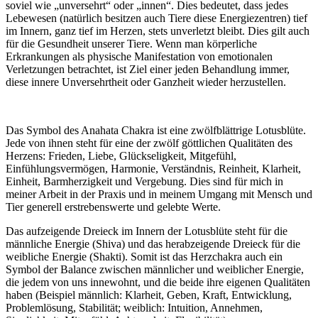
soviel wie „unversehrt“ oder „innen“. Dies bedeutet, dass jedes
Lebewesen (natürlich besitzen auch Tiere diese Energiezentren) tief
im Innern, ganz tief im Herzen, stets unverletzt bleibt. Dies gilt auch
für die Gesundheit unserer Tiere. Wenn man körperliche
Erkrankungen als physische Manifestation von emotionalen
Verletzungen betrachtet, ist Ziel einer jeden Behandlung immer,
diese innere Unversehrtheit oder Ganzheit wieder herzustellen.
Das Symbol des Anahata Chakra ist eine zwölfblättrige Lotusblüte.
Jede von ihnen steht für eine der zwölf göttlichen Qualitäten des
Herzens: Frieden, Liebe, Glückseligkeit, Mitgefühl,
Einfühlungsvermögen, Harmonie, Verständnis, Reinheit, Klarheit,
Einheit, Barmherzigkeit und Vergebung. Dies sind für mich in
meiner Arbeit in der Praxis und in meinem Umgang mit Mensch und
Tier generell erstrebenswerte und gelebte Werte.
Das aufzeigende Dreieck im Innern der Lotusblüte steht für die
männliche Energie (Shiva) und das herabzeigende Dreieck für die
weibliche Energie (Shakti). Somit ist das Herzchakra auch ein
Symbol der Balance zwischen männlicher und weiblicher Energie,
die jedem von uns innewohnt, und die beide ihre eigenen Qualitäten
haben (Beispiel männlich: Klarheit, Geben, Kraft, Entwicklung,
Problemlösung, Stabilität; weiblich: Intuition, Annehmen,